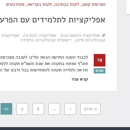
הפרעות קשב
,
לקות בכתיבה
,
לקות בקריאה
,
סטודנטים
אפליקציות לתלמידים עם הפרע
אפליקציה להתארגנות
אפליקציה לכתיבה
אפליקציה 
טכנולוגיות סיוע
יישומים טכנולוגיים בלמידה
לכבוד השנה החדשה הבאה עלינו לטובה מצורפת 
19
תש"ף ופותח בתקווה את שנת תשפ"א תקווה ללמי
הוראה ולמידה תקווה להתחדשות בכל היבט של הע
ספט
קרא עוד
» קודם
1
…
8
9
10