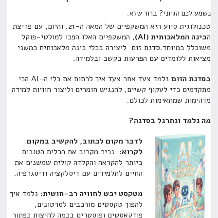
נשמע לכם הגיוני? ברור שלא.
טכנולוגית סיוע היא המשקפיים של המאה ה-21. והיום, עם פריצת
ה
בינה המלאכותית (AI)
, המשקפיים האלו הפכו למולטי-פוקל
משוכלל במיוחד.סדנת זום ליצירה בכלי בינה מלאכותית כמשני
מציאות ללומדים עם הפרעות בקשב ובלמידה.
בסדנת הזום
נלמד צעד אחר צעד איך לרתום את כלי ה-AI הכי
מתקדמים כדי לעקוף קשיים, להנגיש חומרים וליצור חוויות למידה
מדהימות שמתאימות לכולם.
מה נלמד ונתרגל בסדנה?
לדבר מקום לכתוב, להקשיב במקום
לקרוא
: נכיר מקרוב את הכלים הטובים
ביותר להקראה והקלדה קולית שמשנים את
החיים לתלמידים עם דיסלקציה ודיסגרפיה.
מטקסט יבש לחוויה רב-חושית:
נלמד איך
להפוך טקסטים מורכבים לסרטונים,
פודקאסטים ופוסטרים בכמה לחיצות כפתור