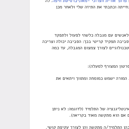
:
פרופ' אורית חצרוני -מאוניברסיטת חיפה
. לה
חייתה וכתבתי את התיזה שלי ולאחר מכן
 לאנשים עם מגבלה כלשהי לפעול ולתפקד
ביבה תפקיד קריטי בכך: הסביבה יכולה וצריכה
כנולוגיים לצורך צמצום המגבלה, עד כמה
רטון המצורף למעלה):
 המורה ישמש כמומחה ומתווך ויתאים את
ינטליגנציה של התלמיד (לדוגמה: לא ניתן
ם אם הוא מתקשה מאוד בקריאה).
בהן התלמיד/ה מתקשה והן לצורך עקיפת קושי.