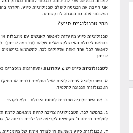
למנחה הנפלאה שלי שבזכותה נכנסתי לתחום המרתק הזה 
אני חייבת את הכניסה לעולם טכנולוגיות סיוע. חקרתי בהנ
המשכתי אתה גם כמנחה לדוקטורט.
מהי טכנולוגיית סיוע?
טכנולוגיות סיוע מיועדות לאפשר לאנשים עם מוגבלות או
בהתאם ליכולת האינטלקטואלית שלהם (עד כמה שניתן). לס
לאפשר לכל אחד ואחת שזקוקים לכך, להשתמש ביישומים ט
שניתן.
לטכנולוגיות סיוע יש 4 עקרונות
(העקרונות מוסברים בס
א. הטכנולוגיה צריכה להיות אצל התלמיד (בכיס או בתיק).
הטכנולוגיה הנכונה לתלמיד.
ב. את הטכנולוגיה מחברים לתחום היכולת -ולא לקושי.
ג. בהמשך לכך, הטכנולוגיה צריכה להיות מותאמת לרמת הא
לתלמיד בכיתה ד' טקסטים לקריאה של ילדים בכיתה א', ג
ד. טכנולוגית סיוע משמשת הן לצורך אימון של מיומנויות 