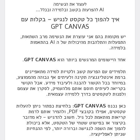
לעצור את הנשימה
AI להפרעות בקשב ובלמידה ובכלל…
איך להפוך כל טקסט לנגיש – בקלות עם
GPT CANVAS
יש מקומות בהם אני עוצרת את הנשימה מרב השתאות,
התפעלות והתלהבות מהיכולות של ה AI בהתאמות
בלמידה.
אחד היישומים המרגשים ביותר הוא
GPT CANVAS
.
תלמידים עם הפרעת קשב ולקויות למידה מתאפיינים
ברמת אינטליגנציה תקינה ולעיתים אף גבוהה מהממוצע,
במיוחד בכל הקשור להבנה ולעיבוד מידע. אבל הקושי
בקריאה לעיתים חוסם אותם מלהעמיק, לסקרן את עצמם
ולפנות לטקסטים כדרך ללמידה עצמאית.
כאן נכנס
GPT CANVAS
: בלחיצת כפתור ניתן להעלות
טקסטים, אפילו בקובצי PDF, ולהמיר אותם לרמת
קריאות מותאמת לכל גיל. חשוב להדגיש – לא מדובר
בקיצור או בפישוט שטחי של הטקסט, אלא ביכולת
להפוך את השפה לנגישה וברורה יותר, לפי ההנחיות
שניתן לאפליקציה.