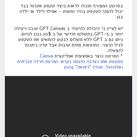
בסרטון המצורף תוכלו לראות כיצד טקסט אקדמי כבד
יכול להפוך לטקסט בהיר ופשוט – אפילו לילד או ילדה
בגן.
יש לציין כי היכולת להיעזר ב GPT Canvas טובה ויעילה
יותר ב GPT-5 בתשלום חודשי של כ 20$ נכון להיום.
ניתן גם ב GPT ללא תשלום לבקש להתאים את הטקסט
לגיל הרצוי. התוצאות פחות טובות אבל עדין ניתנות
להפעלה.
* הסרטון נוצר באמצעות אפליקצית
Canva
הטקסט אתו נערכה הדגמה נקרא: הפרעת חרדה חברתית
ואלכוהול. מגזין "רפואה" 2014