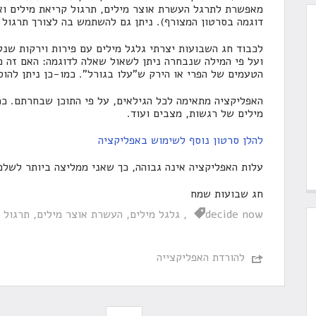
מאפשרת לתרגל העשרת אוצר מילים, תרגול קריאת מילים וא
דוגמה בסרטון המצורף). ניתן גם להשתמש בה לצורך תרגול ח
לכבוד חג השבועות יצרתי גלגל מילים עם פירות וירקות שנל
ועל פי המילה שנבחרה ניתן לשאול שאלה לדוגמה: האם זה פר
הטעמים של הפרי או הירק ש"עלו בגורל". כמו-כן ניתן להוס
האפליקציה מתאימה לכל הגילאים, על פי התוכן שבחרתם. כפ
מילים של רגשות, מצבים ועוד.
להלן סרטון נוסף לשימוש באפליקציה
עלות האפליקציה אינה גבוהה, כך שאני ממליצה ביותר לשלם 
חג שבועות שמח
decide now
גלגל מילים
העשרת אוצר מילים
תרגול 
להורדת האפליקצייה