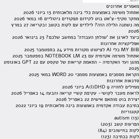
מאמרים אחרונים
אתחול משימה באמצעות כלי בינה מלאכותית
13 ביוני 2026
מחקר מקיף-צ'אט בוט לקידום תפקודים ניהוליים
16 במאי 2026
מה נשתנה הלילה הזה? לילדים עם לקות בקשב ובקריאה
27 במרץ
2026
כיצד לארגן את 'שולחן העבודה' במחשב שלכם?
23 בינואר 2026
אפליקציות אחרונות
MY BIB כלי AI לציטוט מקורות מידע
24 בספטמבר 2025
אתחול משימה אקדמית עם NOTEBOOK LM
23 בספטמבר 2025
מהגן ועד האקדמיה – התאמת קריאות של טקסט עם GPT
22 באוגוסט
2025
הקראת מסמכים באמצעות מסמכי WORD
20 במאי 2025
סדנאות אחרונות
ממילים לחוויה A(I)DHD
9 ביוני 2026
לראות מעבר לקושי- עקיפת קשיי קריאה והבעה
14 באפריל 2026
יצירת בוט מותאם אישית
22 באפריל 2026
כתיבת עבודה אקדמית באמצעות בינה מלאכותית
19 ביוני 2022
קטגוריות
autism
(13)
הפרעות קשב
(203)
לקות בחישובים
(84)
לקות בכתיבה
(123)