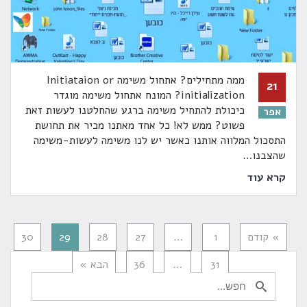
ממה מתחילים? אתחול משימה Initiataion or
21
initialization? המונח אתחול משימה מוגדר
כיכולת להתחיל משימה ברגע שהחלטנו לעשות זאת
אפר
פשוט? ממש לא! כל אחד מאתנו מכיר את תחושת
התסכול המלווה אותנו כאשר יש לנו משימה לעשות-משימה
שהצבנו
…
קרא עוד
» קודם
1
…
27
28
29
30
31
…
36
הבא »