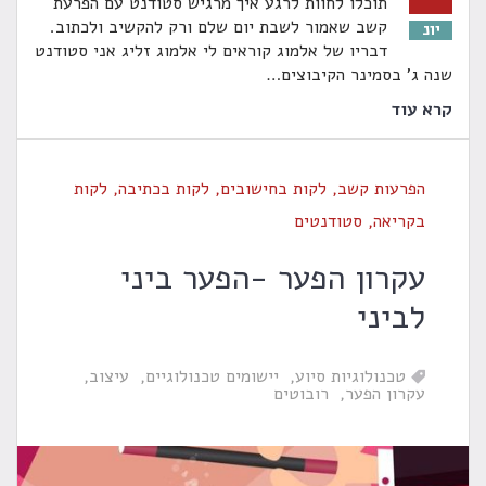
תוכלו לחוות לרגע איך מרגיש סטודנט עם הפרעת
קשב שאמור לשבת יום שלם ורק להקשיב ולכתוב.
יונ
דבריו של אלמוג קוראים לי אלמוג זליג אני סטודנט
שנה ג' בסמינר הקיבוצים
…
קרא עוד
הפרעות קשב
,
לקות בחישובים
,
לקות בכתיבה
,
לקות
בקריאה
,
סטודנטים
עקרון הפער -הפער ביני
לביני
טכנולוגיות סיוע
יישומים טכנולוגיים
עיצוב
עקרון הפער
רובוטים