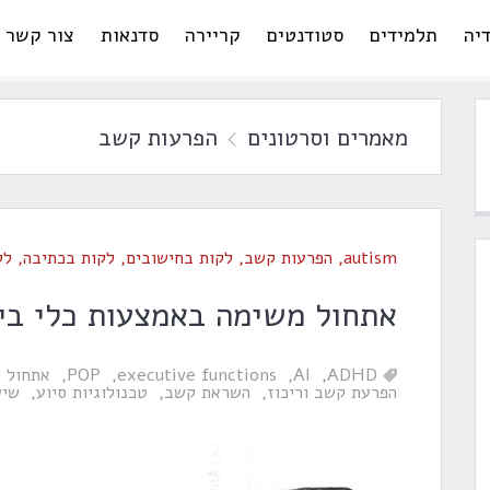
יה
תלמידים
סטודנטים
קריירה
סדנאות
צור קשר
מאמרים וסרטונים
הפרעות קשב
autism
,
הפרעות קשב
,
לקות בחישובים
,
לקות בכתיבה
,
לק
אתחול משימה באמצעות כלי בי
ADHD
AI
executive functions
POP
אתחול 
הפרעת קשב וריכוז
השראת קשב
טכנולוגיות סיוע
שיע