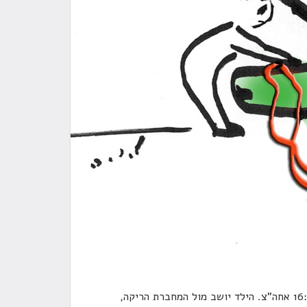
למה המנוע לא מניע מול שיעורי הבית? שעה 16:00 אחה"צ. הילד יושב מול המחברת הריקה,