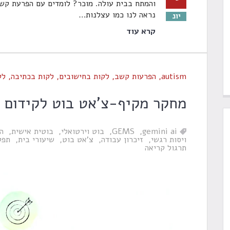
והמתח בבית עולה. מוכר? לומדים עם הפרעת קשב 
נראה לנו כמו עצלנות
…
יונ
קרא עוד
autism
,
הפרעות קשב
,
לקות בחישובים
,
לקות בכתיבה
,
לק
מחקר מקיף-צ'אט בוט לקידום ת
gemini ai
GEMS
בוט וירטואלי
בוטית אישית
ה
ויסות רגשי
זיכרון עבודה
צ'אט בוט
שיעורי בית
תפק
תרגול קריאה