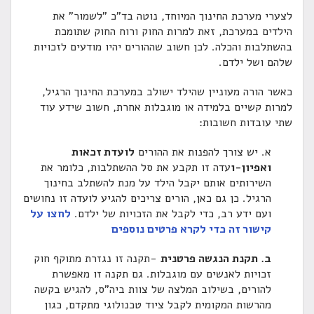
צערי מערכת החינוך המיוחד, נוטה בד"כ "לשמור" את
ילדים במערכת, זאת למרות החוק ורוח החוק שתומכת
השתלבות והכלה. לכן חשוב שההורים יהיו מודעים לזכויות
להם ושל ילדם.
אשר הורה מעוניין שהילד ישולב במערכת החינוך הרגיל,
מרות קשיים בלמידה או מוגבלות אחרת, חשוב שידע עוד
תי עובדות חשובות:
א. יש צורך להפנות את ההורים
לועדת זכאות
ואפיון-ו
עדה זו תקבע את סל ההשתלבות, כלומר את
השירותים אותם יקבל הילד על מנת להשתלב בחינוך
הרגיל. כן גם כאן, הורים צריכים להגיע לועדה זו נחושים
ועם ידע רב, כדי לקבל את הזכויות של ילדם.
לחצו על
קישור זה כדי לקרא פרטים נוספים
ב. תקנת הנגשה פרטנית
-תקנה זו נגזרת מתוקף חוק
זכויות לאנשים עם מוגבלות. גם תקנה זו מאפשרת
להורים, בשילוב המלצה של צוות ביה"ס, להגיש בקשה
מהרשות המקומית לקבל ציוד טכנולוגי מתקדם, כגון