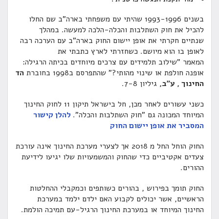
בשנים 1993-1996 שהיתי עם משפחתי בארה"ב שם החלו
הכיל את חוק השתלבות והכלה-הלכה למעשה. במהלך
נתיים חקרתי את אופן יישום החוק בארה"ב עם הערכה רבה
אופן בו הוא מיושם. כשחזרתי לארץ כתבתי את
מאמר "שילוב תלמידים עם צרכים מיוחדים בכיתה הרגילה:
ופנה חולפת או שינוי מהותי?" שהתפרסם ב1998 בחוברת
הד
חינוך , ע"ב,
גיליון 7-8.
כשני עשורים לאחר מכן, חל בישראל תיקון 11 לחוק החינוך
מיוחד המכונה גם "חוק השתלבות והכלה".
להלן קישור
מסביר את אופן יישום החוק
החוק הוחל החל מ 2018 אך לצערי מערכת החינוך אינה עורכת
עדים אקטיביים כדי שהחוק והמשמעויות שלו יגיעו לידיעת
הורים.
חוק תומך בפירוש , בהורים כשותפים וכמקבלי ההחלטות
ראשיים, אשר יכולים לקבוע האם ילדם ילמד במערכת
חינוך המיוחד או במערכת החינוך הרגיל-עם תמיכה הולמת.