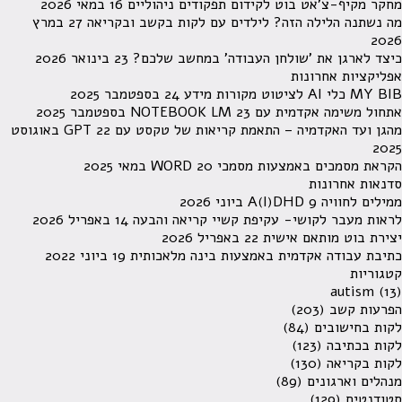
מחקר מקיף-צ'אט בוט לקידום תפקודים ניהוליים
16 במאי 2026
מה נשתנה הלילה הזה? לילדים עם לקות בקשב ובקריאה
27 במרץ
2026
כיצד לארגן את 'שולחן העבודה' במחשב שלכם?
23 בינואר 2026
אפליקציות אחרונות
MY BIB כלי AI לציטוט מקורות מידע
24 בספטמבר 2025
אתחול משימה אקדמית עם NOTEBOOK LM
23 בספטמבר 2025
מהגן ועד האקדמיה – התאמת קריאות של טקסט עם GPT
22 באוגוסט
2025
הקראת מסמכים באמצעות מסמכי WORD
20 במאי 2025
סדנאות אחרונות
ממילים לחוויה A(I)DHD
9 ביוני 2026
לראות מעבר לקושי- עקיפת קשיי קריאה והבעה
14 באפריל 2026
יצירת בוט מותאם אישית
22 באפריל 2026
כתיבת עבודה אקדמית באמצעות בינה מלאכותית
19 ביוני 2022
קטגוריות
autism
(13)
הפרעות קשב
(203)
לקות בחישובים
(84)
לקות בכתיבה
(123)
לקות בקריאה
(130)
מנהלים וארגונים
(89)
סטודנטים
(129)