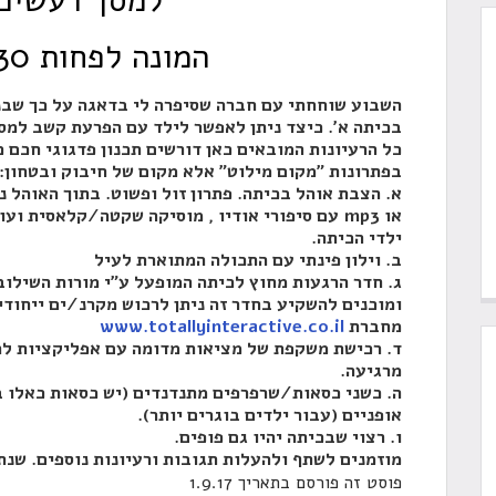
למסך רעשים
המונה לפחות 30 תלמידים?
השבוע שוחחתי עם חברה שסיפרה לי בדאגה על כך שבנ
בכיתה א'. כיצד ניתן לאפשר לילד עם הפרעת קשב למסך רעשים
כל הרעיונות המובאים כאן דורשים תכנון פדגוגי חכם
בפתרונות "מקום מילוט" אלא מקום של חיבוק ובטחון:
א. הצבת אוהל בכיתה. פתרון זול ופשוט. בתוך האוהל ני
או mp3 עם סיפורי אודיו , מוסיקה שקטה/קלאסית ועוד רעיונות. ניתן לתכנן את התכול
ילדי הכיתה.
ב. וילון פינתי עם התכולה המתוארת לעיל
ג. חדר הרגעות מחוץ לכיתה המופעל ע"י מורות השילוב
ומוכנים להשקיע בחדר זה ניתן לרכוש מקרנ/ים ייחודי
מחברת
www.totallyinteractive.co.il
ד. רכישת משקפת של מציאות מדומה עם אפליקציות להר
מרגיעה.
ה. כשני כסאות/שרפרפים מתנדנדים (יש כסאות כאלו ב
אופניים (עבור ילדים בוגרים יותר).
ו. רצוי שבכיתה יהיו גם פופים.
מוזמנים לשתף ולהעלות תגובות ורעיונות נוספים. שנ
פוסט זה פורסם בתאריך 1.9.17