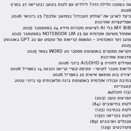
מה נשתנה הלילה הזה? לילדים עם לקות בקשב ובקריאה
27 במרץ
2026
כיצד לארגן את 'שולחן העבודה' במחשב שלכם?
23 בינואר 2026
אפליקציות אחרונות
MY BIB כלי AI לציטוט מקורות מידע
24 בספטמבר 2025
אתחול משימה אקדמית עם NOTEBOOK LM
23 בספטמבר 2025
מהגן ועד האקדמיה – התאמת קריאות של טקסט עם GPT
22 באוגוסט
2025
הקראת מסמכים באמצעות מסמכי WORD
20 במאי 2025
סדנאות אחרונות
ממילים לחוויה A(I)DHD
9 ביוני 2026
לראות מעבר לקושי- עקיפת קשיי קריאה והבעה
14 באפריל 2026
יצירת בוט מותאם אישית
22 באפריל 2026
כתיבת עבודה אקדמית באמצעות בינה מלאכותית
19 ביוני 2022
קטגוריות
autism
(13)
הפרעות קשב
(203)
לקות בחישובים
(84)
לקות בכתיבה
(123)
לקות בקריאה
(130)
מנהלים וארגונים
(89)
סטודנטים
(129)