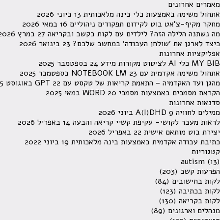
מאמרים אחרונים
אתחול משימה באמצעות כלי בינה מלאכותית
13 ביוני 2026
מחקר מקיף-צ'אט בוט לקידום תפקודים ניהוליים
16 במאי 2026
מה נשתנה הלילה הזה? לילדים עם לקות בקשב ובקריאה
27 במרץ 2026
כיצד לארגן את 'שולחן העבודה' במחשב שלכם?
23 בינואר 2026
אפליקציות אחרונות
MY BIB כלי AI לציטוט מקורות מידע
24 בספטמבר 2025
אתחול משימה אקדמית עם NOTEBOOK LM
23 בספטמבר 2025
מהגן ועד האקדמיה – התאמת קריאות של טקסט עם GPT
22 באוגוסט 2025
הקראת מסמכים באמצעות מסמכי WORD
20 במאי 2025
סדנאות אחרונות
ממילים לחוויה A(I)DHD
9 ביוני 2026
לראות מעבר לקושי- עקיפת קשיי קריאה והבעה
14 באפריל 2026
יצירת בוט מותאם אישית
22 באפריל 2026
כתיבת עבודה אקדמית באמצעות בינה מלאכותית
19 ביוני 2022
קטגוריות
autism
(13)
הפרעות קשב
(203)
לקות בחישובים
(84)
לקות בכתיבה
(123)
לקות בקריאה
(130)
מנהלים וארגונים
(89)