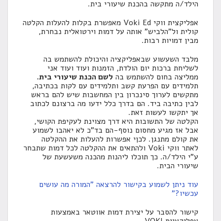
הילד/ה מתקשה בהכנת שיעורי בית.
אפליקצית ווקי Voki Ed מאפשרת בקלות להעלות הקלטה
קולית ול"הלביש" אותה על דמות וירטואלית נבחרת,
מבין דמויות רבות.
מלבד השעשוע שבאפליקציה והיכולת להשתמש בה
לשליחת ברכות יום הולדת, הזמנות ועוד ועוד אני
ממליצה בחום להשתמש בה
לשם הכנת שיעורי בית.
תלמידים עם הפרעת קשב ותלמידים עם לקות בכתיבה,
מתקשים לערוך סינכרון בין המחשבות שיש להם בראש
לבין כתיבה ביד. הם בדרך כלל ידעו מה ברצונם לכתוב
אך יתקשו לעשות זאת.
הקלטה של התשובות היא דרך מצוינת לעקיפת הקושי,
אבל אז מגיע מחסום נוסף-הם בד"כ לא יאהבו לשמוע
את קולם מתנגן. לכןי אפשרות להעלות את ההקלטה
לאתר ווקי Voki ולהתאים את ההקלטה לכל דמות שתבחר
ע"י הילד/ה. כך תוכלו ליהנות מהכנה משעשעת של
שיעורי הבית.
עוד ניתן לשמוע בקישור להרצאה "המורה מה עושים
עכשיו?"
קישור להסבר על יצירת דמות אווטאר באמצעות