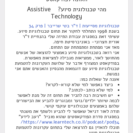
מהי טכנולוגית סיוע? Assistive
Technology
טכנולוגיות מסייעות | ד"ר בטי שרייבר | פרק 34
בשנת 1998 התחלתי לחקור את תחום טכנולוגיות סיוע.
עשיתי זאת במסגרת עבודת התיזה שלי בהנחיית ד"ר
אורית חצרוני- באוניברסיטת חיפה.
מאז אני מפתחת ומתפתחת עם התחום.
אני רואה בטכנולוגיות סיוע כאמצעי להוצאה של אנשים
מהחושך לאור, ממציאות מגבילה למציאות מאפשרת.
בפודקאסט המצורף אדבר על שלושת העקרונות להטמעת
טכנולוגיות סיוע עם דוגמאות מהנסיון והאנשים אתם אני
נפגשת.
אענה על שאלות כמו:
כיצד נאפשר למי שלא קורא-לקרא?
למי שלא כותב-לכתוב?
יש חשיבות רבה להכיר את תחום זה על מנת לאפשר
לכמה שיותר ילדים/נוער ומבוגרים להביע את הכישורים
שלהם באמצעים טכנולוגיים עוקפי קושי.
תודה לאור דניאל שאפשר לי להביע ולשתף את משנתי
במסגרת סדרת הפודקאסטים שהוא מוביל "רעב לידע"
https://www.learntech.co.il/podcast/pod34/
תוכלו להאזין גם להרצאה שלי בתחום עקרונות להטמעת
טכנולוגיות סיוע