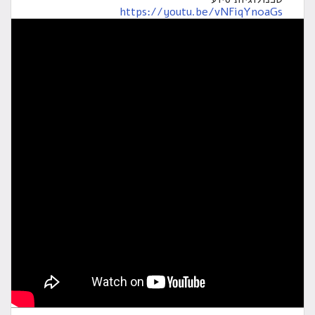
https://youtu.be/vNFiqYn0aGs