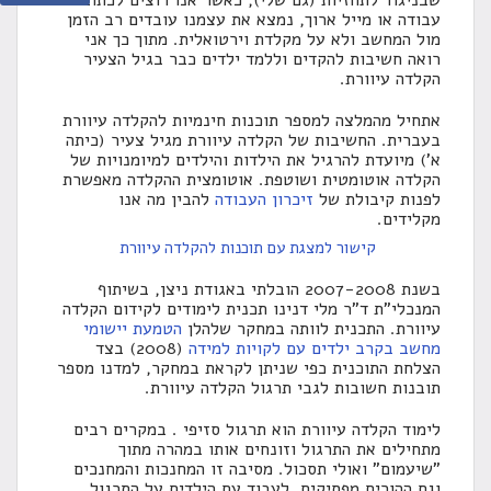
שבניגוד לתחזיות (גם שלי), כאשר אנו רוצים לכתוב
עבודה או מייל ארוך, נמצא את עצמנו עובדים רב הזמן
מול המחשב ולא על מקלדת וירטואלית. מתוך כך אני
רואה חשיבות להקדים וללמד ילדים כבר בגיל הצעיר
הקלדה עיוורת.
אתחיל מהמלצה למספר תוכנות חינמיות להקלדה עיוורת
בעברית. החשיבות של הקלדה עיוורת מגיל צעיר (כיתה
א') מיועדת להרגיל את הילדות והילדים למיומנויות של
הקלדה אוטומטית ושוטפת. אוטומצית ההקלדה מאפשרת
לפנות קיבולת של
זיכרון העבודה
להבין מה אנו
מקלידים.
קישור למצגת עם תוכנות להקלדה עיוורת
בשנת 2007-2008 הובלתי באגודת ניצן, בשיתוף
המנכלי"ת ד"ר מלי דנינו תכנית לימודים לקידום הקלדה
עיוורת. התכנית לוותה במחקר שלהלן
הטמעת יישומי
מחשב בקרב ילדים עם לקויות למידה
(2008) בצד
הצלחת התוכנית כפי שניתן לקראת במחקר, למדנו מספר
תובנות חשובות לגבי תרגול הקלדה עיוורת.
לימוד הקלדה עיוורת הוא תרגול סזיפי . במקרים רבים
מתחילים את התרגול וזונחים אותו במהרה מתוך
"שיעמום" ואולי תסכול. מסיבה זו המחנכות והמחנכים
וגם ההורים מפסיקים לעבוד עם הילדים על התרגול