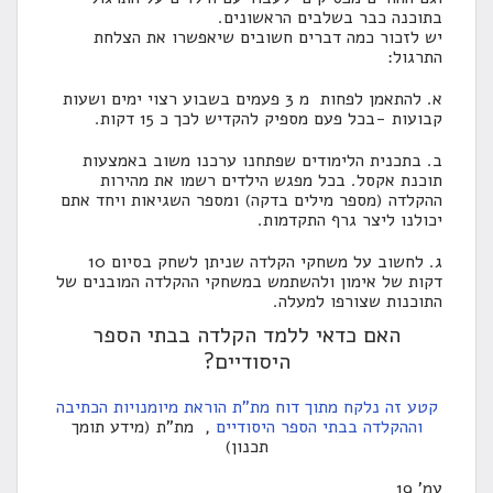
בתוכנה כבר בשלבים הראשונים.
יש לזכור כמה דברים חשובים שיאפשרו את הצלחת
התרגול:
א. להתאמן לפחות מ 3 פעמים בשבוע רצוי ימים ושעות
קבועות -בכל פעם מספיק להקדיש לכך כ 15 דקות.
ב. בתכנית הלימודים שפתחנו ערכנו משוב באמצעות
תוכנת אקסל. בכל מפגש הילדים רשמו את מהירות
ההקלדה (מספר מילים בדקה) ומספר השגיאות ויחד אתם
יכולנו ליצר גרף התקדמות.
ג. לחשוב על משחקי הקלדה שניתן לשחק בסיום 10
דקות של אימון ולהשתמש במשחקי ההקלדה המובנים של
התוכנות שצורפו למעלה.
האם כדאי ללמד הקלדה בבתי הספר
היסודיים?
קטע זה נלקח מתוך דוח מת"ת הוראת מיומנויות הכתיבה
וההקלדה בבתי הספר היסודיים
, מת"ת (מידע תומך
תכנון)
עמ' 19