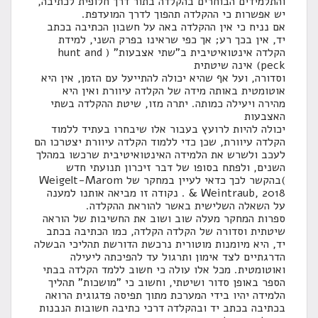
והתלמידים הבוחרים בהקלדה בתור דרך חלופית לכתיבה,
יש אפשרות כי ההקלדה תהפוך לדרך המועדפת.
אם נניח כי אין ההקלדה באה על חשבון הכתיבה בכתב
יד, אין בכך רע; אך כפי שראינו בפרק השני, למידת
הקלדה אינטואיטיבית ב"שתי אצבעות" ( hunt and
peck) אינה שיטתית
וסדורה, ועל אף שהיא יכולה להתייעל עם הזמן, אין היא
אוטומטית באותה מידה של הקלדה עיוורת ואין היא
מהירה ויעילה כמותה. יתרה מזו, שיטת ההקלדה בשתי
האצבעות
יכולה להיות לרועץ בעבור אלו שיבחרו בעתיד ללמוד
הקלדה עיוורת, שכן כדי ללמוד הקלדה עיוורת יצטרכו הם
לעכב ולשרש את הלמידה האינטואיטיבית שרכשו במהלך
השנים, ולפתח בסופו של דבר זיכרון תנועתי חדש
)בהקשר לכך כדאי לעיין במחקר של Weigelt-Marom
& Weintraub, 2018 . נקודה זו מביאה אותנו למענה
על השאלה השלישית באשר להוראת ההקלדה.
ספרות המחקר מעלה שוב ושוב את החשיבות של הוראה
שיטתית וסדורה של הקלדה הקלדה, כמו הכתיבה בכתב
יד, היא מיומנות מוטורית נרכשת הדורשת תהליכי הבשלה
הדרגתיים לצד אימון ותרגול עד להפיכתה ליעילה
ואוטומטית. מכל אלו עולה כי חשוב ללמד הקלדה בבתי
הספר באופן סדור ושיטתי, וחשוב כי "מושכות" תהליך
הלמידה יהיו בידי המערכת מתוך תפיסה פדגוגית הרואה
בכתיבה בכתב יד ובהקלדה דרכי כתיבה חשובות הנבנות