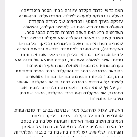
האם כדאי ללמד הקלדה עיוורת בבתי הספר היסודיים?
שאלה זו נחלקת למעשה לשלוש תתי־שאלות. הראשונה
עוסקת בערך המוסף והכדאיות של למידת ההקלדה;
השאלה השנייה היא האם יש לאפשר הקלדה, והשאלה
השלישית היא האם חשוב להורות הקלדה בבתי ספר.
חשוב לציין כי מאחר שהקלדה היא פעולה נדרשת ככל
שעולים רמת הלימוד ושלב הלימודים (בעיקר בלימודים
האקדמיים), היא הופכת למיומנות נדרשת וכדאית כהכנה
לחיים הבוגרים, בוודאי בעידן הדיגיטלי שבו אנו חיות
וחיים. אשר לשאלת האִפשור, נקודת המוצא של הדוח היא
נקודת מוצא מערכתית השואלת מה תפקיד המערכת
בהוראת הכתיבה בכתב יד וההקלדה בבתי הספר היסודיים.
כיום, כבר בכיתות הנמוכות מורים ומורות מאפשרים
להשיב על עבודות בכתיבה בכתב יד או בהקלדה. אפשור
זה, על אף שהוא מעודד תלמידות ותלמידים להכיר את
המחשב, את המקלדת ואת דרכי ההקלדה, חשוב שייבחן
מעיניים מחמירות.
ראשית, עלול להתקבל מסר שכתיבה בכתב יד טובה פחות
או עדיפה פחות על הקלדה. שנית, בעיקר בכיתות
הנמוכות חשוב מאוד האימון והפיתוח של כתיבה בכתב
יד. הצבת החלופה יכולה לבוא על חשבונם של האימון
והפיתוח. שלישית, יש לקחת בחשבון כי בעבור התלמידות