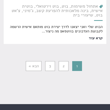
אתחול משימות
בוט
בוט וירטואלי
בוטית
אישית
בינה מלאכותית להפרעת קשב
ג'מיני
צ'אט
בוט
שיעורי בית
הבוט שלי ואני יצאנו לדרך יצירת בוט מותאם אישית הרשמה
לקבוצת העדכונים בווטסאפ מה ניצור
…
קרא עוד
1
2
3
הבא »