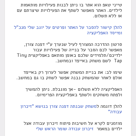
טייני טאפ הוא אתר בו ניתן לבנות פעילויות מותאמות
לילדים. האתר מאפשר לשתף את הפעילויות שיצרתם עם
או ללא תשלום.
להלן קישור להסבר על האתר ופרטים על יוגב שלי מנכ"ל
ומייסד האפליקציה
סרטון ההדרכה המצורף לעיל שנערך ע"י דפנה צורן,
מאפשר לכם הסבר על בנייה של פעילויות עבור
ילדיכם/תלמידים שלכם באופן מותאם באפליקצית Tiny
Tap לשם משחק באייפד ובמחשב.
שימו לב: את בניית המשחק אפשר לערוך רק באייפד
אולם לאחר שהמשחק נבנה אפשר לשחק בו גם במחשב.
האפליקציה ללא תשלום -אך מוגבלת. ניתן להמשיך
ולפתח משחקים ולשתף באפליקצית הפרימיום.
להלן דוגמה ל
משחק שבנתה דפנה צורן בנושא "זיכרון
עבודה"
מוזמנים לקרא על חשיבות פיתוח זיכרון עבודה אצל
ילדים במאמר
זיכרון עבודה שומר הראש שלי