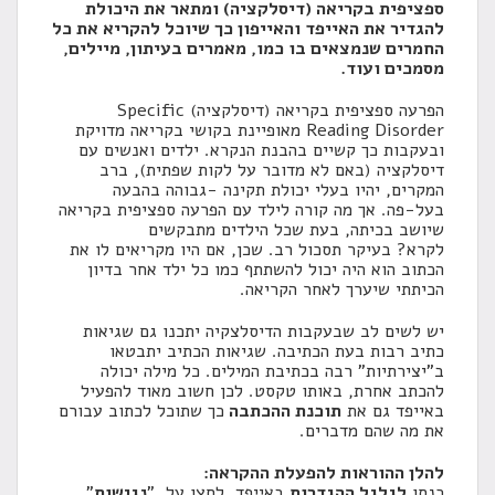
ספציפית בקריאה (דיסלקציה) ומתאר את היכולת
להגדיר את האייפד והאייפון כך שיוכל להקריא את כל
החמרים שנמצאים בו כמו, מאמרים בעיתון, מיילים,
מסמכים ועוד.
הפרעה ספציפית בקריאה (דיסלקציה) Specific
Reading Disorder מאופיינת בקושי בקריאה מדויקת
ובעקבות כך קשיים בהבנת הנקרא. ילדים ואנשים עם
דיסלקציה (באם לא מדובר על לקות שפתית), ברב
המקרים, יהיו בעלי יכולת תקינה -גבוהה בהבעה
בעל-פה. אך מה קורה לילד עם הפרעה ספציפית בקריאה
שיושב בכיתה, בעת שכל הילדים מתבקשים
לקרא? בעיקר תסכול רב. שכן, אם היו מקריאים לו את
הכתוב הוא היה יכול להשתתף כמו כל ילד אחר בדיון
הכיתתי שיערך לאחר הקריאה.
יש לשים לב שבעקבות הדיסלצקיה יתכנו גם שגיאות
כתיב רבות בעת הכתיבה. שגיאות הכתיב יתבטאו
ב"יצירתיות" רבה בכתיבת המילים. כל מילה יכולה
להכתב אחרת, באותו טקסט. לכן חשוב מאוד להפעיל
באייפד גם את
תוכנת ההכתבה
כך שתוכל לכתוב עבורם
את מה שהם מדברים.
להלן ההוראות להפעלת ההקראה:
כנסו
לגלגל ההגדרות
באייפד, לחצו על "
נגישות
"