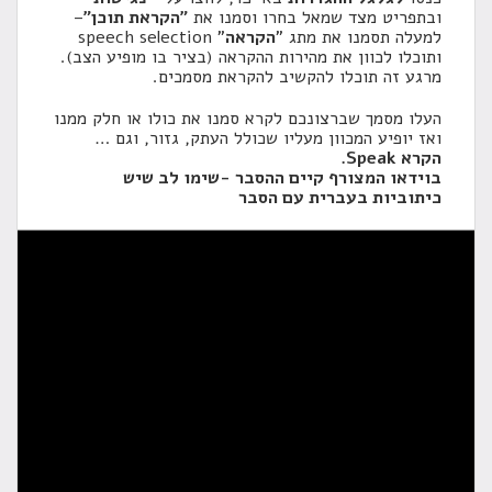
ובתפריט מצד שמאל בחרו וסמנו את
"הקראת תוכן"
–
למעלה תסמנו את מתג "
הקראה
" speech selection
ותוכלו לכוון את מהירות ההקראה (בציר בו מופיע הצב).
מרגע זה תוכלו להקשיב להקראת מסמכים.
העלו מסמך שברצונכם לקרא סמנו את כולו או חלק ממנו
ואז יופיע המכוון מעליו שכולל העתק, גזור, וגם …
הקרא Speak.
בוידאו המצורף קיים ההסבר -שימו לב שיש
כיתוביות בעברית עם הסבר