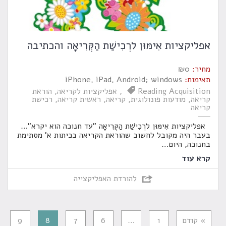
אפליקציות אִימּוּן לרְכִישַׁת הַקְּרִיאָה והכתיבה
מחיר:
0
₪
תאימות:
iPhone, iPad, Android; windows
Reading Acquisition
אפליקציות לקריאה
הוראת
קריאה
מודעות פונולוגית
קריאה
ראשית קריאה
רכישת
קריאה
אפליקציות אִימּוּן לרְכִישַׁת הַקְּרִיאָה "עד חנוכה הוא יקרא"…
בעבר היה מקובל לחשוב שהוראת הקריאה בכיתות א' מסתימת
בחנוכה, היום
…
קרא עוד
להורדת האפליקצייה
» קודם
1
…
6
7
8
9