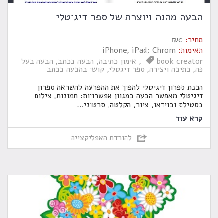
הבעה מהנה ויוצרת של ספר דיגיטלי
מחיר:
0
₪
תאימות:
iPhone, iPad; Chrom
book creator
אימון כתיבה
הבעה בכתב
הבעה בעל
פה
כתיבה ויצירה
ספר דיגטלי
קושי בהבעה בכתב
הכנת ספרון דיגיטלי להפוך את ההפרעה להשראה ספרון
דיגיטלי מאפשר הבעה במגוון אפשרויות: תמונות, צילום
בסטילס ובוידאו, ציור, הקלטה, סרטוני
…
קרא עוד
להורדת האפליקצייה