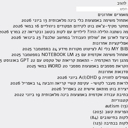
מאמרים אחרונים
אתחול משימה באמצעות כלי בינה מלאכותית
13 ביוני 2026
מחקר מקיף-צ'אט בוט לקידום תפקודים ניהוליים
16 במאי 2026
מה נשתנה הלילה הזה? לילדים עם לקות בקשב ובקריאה
27 במרץ 2026
כיצד לארגן את 'שולחן העבודה' במחשב שלכם?
23 בינואר 2026
אפליקציות אחרונות
MY BIB כלי AI לציטוט מקורות מידע
24 בספטמבר 2025
אתחול משימה אקדמית עם NOTEBOOK LM
23 בספטמבר 2025
מהגן ועד האקדמיה – התאמת קריאות של טקסט עם GPT
22 באוגוסט 2025
הקראת מסמכים באמצעות מסמכי WORD
20 במאי 2025
סדנאות אחרונות
ממילים לחוויה A(I)DHD
9 ביוני 2026
לראות מעבר לקושי- עקיפת קשיי קריאה והבעה
14 באפריל 2026
יצירת בוט מותאם אישית
22 באפריל 2026
כתיבת עבודה אקדמית באמצעות בינה מלאכותית
19 ביוני 2022
קטגוריות
autism
(13)
הפרעות קשב
(203)
לקות בחישובים
(84)
לקות בכתיבה
(123)