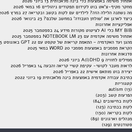
אתחול משימה באמצעות כלי בינה מלאכותית
13 ביוני 2026
מחקר מקיף-צ'אט בוט לקידום תפקודים ניהוליים
16 במאי 2026
מה נשתנה הלילה הזה? לילדים עם לקות בקשב ובקריאה
27 במרץ 2026
כיצד לארגן את 'שולחן העבודה' במחשב שלכם?
23 בינואר 2026
אפליקציות אחרונות
MY BIB כלי AI לציטוט מקורות מידע
24 בספטמבר 2025
אתחול משימה אקדמית עם NOTEBOOK LM
23 בספטמבר 2025
מהגן ועד האקדמיה – התאמת קריאות של טקסט עם GPT
22 באוגוסט 2025
הקראת מסמכים באמצעות מסמכי WORD
20 במאי 2025
סדנאות אחרונות
ממילים לחוויה A(I)DHD
9 ביוני 2026
לראות מעבר לקושי- עקיפת קשיי קריאה והבעה
14 באפריל 2026
יצירת בוט מותאם אישית
22 באפריל 2026
כתיבת עבודה אקדמית באמצעות בינה מלאכותית
19 ביוני 2022
קטגוריות
autism
(13)
הפרעות קשב
(203)
לקות בחישובים
(84)
לקות בכתיבה
(123)
לקות בקריאה
(130)
מנהלים וארגונים
(89)
סטודנטים
(129)