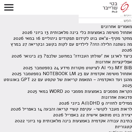
לא נמצאו תוצאות תחת קטגוריה זו.
מחפש משהו מסויים? השתמש בחיפוש
מאמרים אחרונים
אתחול משימה באמצעות כלי בינה מלאכותית
13 ביוני 2026
מחקר מקיף-צ'אט בוט לקידום תפקודים ניהוליים
16 במאי 2026
מה נשתנה הלילה הזה? לילדים עם לקות בקשב ובקריאה
27 במרץ
2026
כיצד לארגן את 'שולחן העבודה' במחשב שלכם?
23 בינואר 2026
אפליקציות אחרונות
MY BIB כלי AI לציטוט מקורות מידע
24 בספטמבר 2025
אתחול משימה אקדמית עם NOTEBOOK LM
23 בספטמבר 2025
מהגן ועד האקדמיה – התאמת קריאות של טקסט עם GPT
22 באוגוסט
2025
הקראת מסמכים באמצעות מסמכי WORD
20 במאי 2025
סדנאות אחרונות
ממילים לחוויה A(I)DHD
9 ביוני 2026
לראות מעבר לקושי- עקיפת קשיי קריאה והבעה
14 באפריל 2026
יצירת בוט מותאם אישית
22 באפריל 2026
כתיבת עבודה אקדמית באמצעות בינה מלאכותית
19 ביוני 2022
קטגוריות