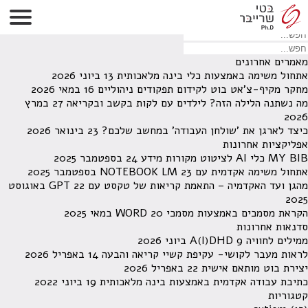
לא נמצאו תוצאות תחת קטגוריה זו.
מחפש משהו מסויים? השתמש בחיפוש
מאמרים אחרונים
אתחול משימה באמצעות כלי בינה מלאכותית
13 ביוני 2026
מחקר מקיף-צ'אט בוט לקידום תפקודים ניהוליים
16 במאי 2026
מה נשתנה הלילה הזה? לילדים עם לקות בקשב ובקריאה
27 במרץ
2026
כיצד לארגן את 'שולחן העבודה' במחשב שלכם?
23 בינואר 2026
אפליקציות אחרונות
MY BIB כלי AI לציטוט מקורות מידע
24 בספטמבר 2025
אתחול משימה אקדמית עם NOTEBOOK LM
23 בספטמבר 2025
מהגן ועד האקדמיה – התאמת קריאות של טקסט עם GPT
22 באוגוסט
2025
הקראת מסמכים באמצעות מסמכי WORD
20 במאי 2025
סדנאות אחרונות
ממילים לחוויה A(I)DHD
9 ביוני 2026
לראות מעבר לקושי- עקיפת קשיי קריאה והבעה
14 באפריל 2026
יצירת בוט מותאם אישית
22 באפריל 2026
כתיבת עבודה אקדמית באמצעות בינה מלאכותית
19 ביוני 2022
קטגוריות