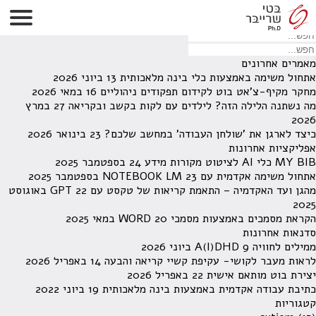
לא נמצאו תוצאות תחת קטגוריה זו.
מחפש משהו מסויים? השתמש בחיפוש
מאמרים אחרונים
אתחול משימה באמצעות כלי בינה מלאכותית
13 ביוני 2026
מחקר מקיף-צ'אט בוט לקידום תפקודים ניהוליים
16 במאי 2026
מה נשתנה הלילה הזה? לילדים עם לקות בקשב ובקריאה
27 במרץ
2026
כיצד לארגן את 'שולחן העבודה' במחשב שלכם?
23 בינואר 2026
אפליקציות אחרונות
MY BIB כלי AI לציטוט מקורות מידע
24 בספטמבר 2025
אתחול משימה אקדמית עם NOTEBOOK LM
23 בספטמבר 2025
מהגן ועד האקדמיה – התאמת קריאות של טקסט עם GPT
22 באוגוסט
2025
הקראת מסמכים באמצעות מסמכי WORD
20 במאי 2025
סדנאות אחרונות
ממילים לחוויה A(I)DHD
9 ביוני 2026
לראות מעבר לקושי- עקיפת קשיי קריאה והבעה
14 באפריל 2026
יצירת בוט מותאם אישית
22 באפריל 2026
כתיבת עבודה אקדמית באמצעות בינה מלאכותית
19 ביוני 2022
קטגוריות