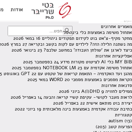
לא נמצאו תוצאות תחת קטגוריה זו.
מחפש משהו מסויים? השתמש בחיפוש
אודות
מד
מאמרים אחרונים
אתחול משימה באמצעות כלי בינה מלאכותית
13 ביוני 2026
מחקר מקיף-צ'אט בוט לקידום תפקודים ניהוליים
16 במאי 2026
מה נשתנה הלילה הזה? לילדים עם לקות בקשב ובקריאה
27 במרץ 2026
כיצד לארגן את 'שולחן העבודה' במחשב שלכם?
23 בינואר 2026
אפליקציות אחרונות
MY BIB כלי AI לציטוט מקורות מידע
24 בספטמבר 2025
אתחול משימה אקדמית עם NOTEBOOK LM
23 בספטמבר 2025
מהגן ועד האקדמיה – התאמת קריאות של טקסט עם GPT
22 באוגוסט 2025
הקראת מסמכים באמצעות מסמכי WORD
20 במאי 2025
סדנאות אחרונות
ממילים לחוויה A(I)DHD
9 ביוני 2026
לראות מעבר לקושי- עקיפת קשיי קריאה והבעה
14 באפריל 2026
יצירת בוט מותאם אישית
22 באפריל 2026
כתיבת עבודה אקדמית באמצעות בינה מלאכותית
19 ביוני 2022
קטגוריות
autism
(13)
הפרעות קשב
(203)