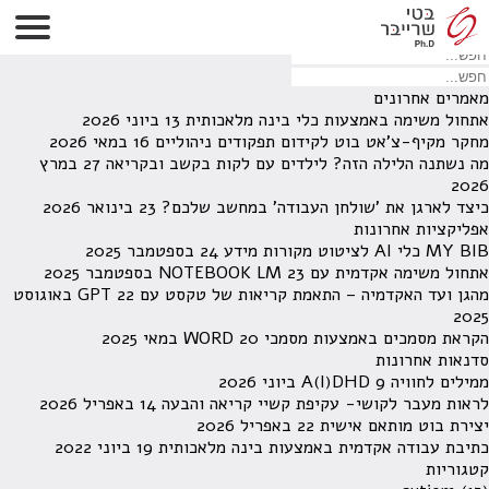
לא נמצאו תוצאות תחת קטגוריה זו.
מחפש משהו מסויים? השתמש בחיפוש
מאמרים אחרונים
אתחול משימה באמצעות כלי בינה מלאכותית
13 ביוני 2026
מחקר מקיף-צ'אט בוט לקידום תפקודים ניהוליים
16 במאי 2026
מה נשתנה הלילה הזה? לילדים עם לקות בקשב ובקריאה
27 במרץ
2026
כיצד לארגן את 'שולחן העבודה' במחשב שלכם?
23 בינואר 2026
אפליקציות אחרונות
MY BIB כלי AI לציטוט מקורות מידע
24 בספטמבר 2025
אתחול משימה אקדמית עם NOTEBOOK LM
23 בספטמבר 2025
מהגן ועד האקדמיה – התאמת קריאות של טקסט עם GPT
22 באוגוסט
2025
הקראת מסמכים באמצעות מסמכי WORD
20 במאי 2025
סדנאות אחרונות
ממילים לחוויה A(I)DHD
9 ביוני 2026
לראות מעבר לקושי- עקיפת קשיי קריאה והבעה
14 באפריל 2026
יצירת בוט מותאם אישית
22 באפריל 2026
כתיבת עבודה אקדמית באמצעות בינה מלאכותית
19 ביוני 2022
קטגוריות