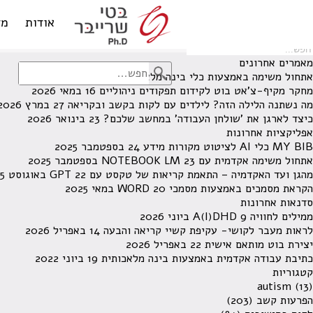
לא נמצאו תוצאות תחת קטגוריה זו.
מחפש משהו מסויים? השתמש בחיפוש
אודות
מד
מאמרים אחרונים
אתחול משימה באמצעות כלי בינה מלאכותית
13 ביוני 2026
מחקר מקיף-צ'אט בוט לקידום תפקודים ניהוליים
16 במאי 2026
מה נשתנה הלילה הזה? לילדים עם לקות בקשב ובקריאה
27 במרץ 2026
כיצד לארגן את 'שולחן העבודה' במחשב שלכם?
23 בינואר 2026
אפליקציות אחרונות
MY BIB כלי AI לציטוט מקורות מידע
24 בספטמבר 2025
אתחול משימה אקדמית עם NOTEBOOK LM
23 בספטמבר 2025
מהגן ועד האקדמיה – התאמת קריאות של טקסט עם GPT
22 באוגוסט 2025
הקראת מסמכים באמצעות מסמכי WORD
20 במאי 2025
סדנאות אחרונות
ממילים לחוויה A(I)DHD
9 ביוני 2026
לראות מעבר לקושי- עקיפת קשיי קריאה והבעה
14 באפריל 2026
יצירת בוט מותאם אישית
22 באפריל 2026
כתיבת עבודה אקדמית באמצעות בינה מלאכותית
19 ביוני 2022
קטגוריות
autism
(13)
הפרעות קשב
(203)