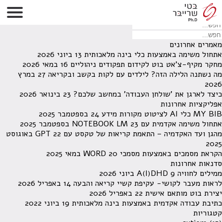
לא נמצאו תוצאות תחת קטגוריה זו.
מחפש משהו מסויים? השתמש בחיפוש
מאמרים אחרונים
אתחול משימה באמצעות כלי בינה מלאכותית
13 ביוני 2026
מחקר מקיף-צ'אט בוט לקידום תפקודים ניהוליים
16 במאי 2026
מה נשתנה הלילה הזה? לילדים עם לקות בקשב ובקריאה
27 במרץ
2026
כיצד לארגן את 'שולחן העבודה' במחשב שלכם?
23 בינואר 2026
אפליקציות אחרונות
MY BIB כלי AI לציטוט מקורות מידע
24 בספטמבר 2025
אתחול משימה אקדמית עם NOTEBOOK LM
23 בספטמבר 2025
מהגן ועד האקדמיה – התאמת קריאות של טקסט עם GPT
22 באוגוסט
2025
הקראת מסמכים באמצעות מסמכי WORD
20 במאי 2025
סדנאות אחרונות
ממילים לחוויה A(I)DHD
9 ביוני 2026
לראות מעבר לקושי- עקיפת קשיי קריאה והבעה
14 באפריל 2026
יצירת בוט מותאם אישית
22 באפריל 2026
כתיבת עבודה אקדמית באמצעות בינה מלאכותית
19 ביוני 2022
קטגוריות