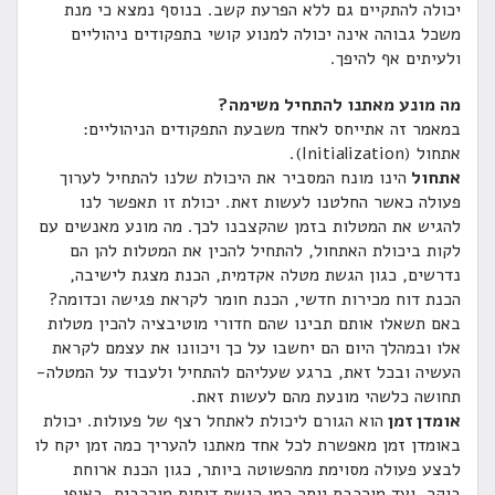
יכולה להתקיים גם ללא הפרעת קשב. בנוסף נמצא כי מנת
משכל גבוהה אינה יכולה למנוע קושי בתפקודים ניהוליים
ולעיתים אף להיפך.
מה מונע מאתנו להתחיל משימה?
במאמר זה אתייחס לאחד משבעת התפקודים הניהוליים:
אתחול (Initialization).
אתחול
הינו מונח המסביר את היכולת שלנו להתחיל לערוך
פעולה כאשר החלטנו לעשות זאת. יכולת זו תאפשר לנו
להגיש את המטלות בזמן שהקצבנו לכך. מה מונע מאנשים עם
לקות ביכולת האתחול, להתחיל להכין את המטלות להן הם
נדרשים, כגון הגשת מטלה אקדמית, הכנת מצגת לישיבה,
הכנת דוח מכירות חדשי, הכנת חומר לקראת פגישה וכדומה?
באם תשאלו אותם תבינו שהם חדורי מוטיבציה להכין מטלות
אלו ובמהלך היום הם יחשבו על כך ויכוונו את עצמם לקראת
העשיה ובכל זאת, ברגע שעליהם להתחיל ולעבוד על המטלה-
תחושה כלשהי מונעת מהם לעשות זאת.
אומדן זמן
הוא הגורם ליכולת לאתחל רצף של פעולות. יכולת
באומדן זמן מאפשרת לכל אחד מאתנו להעריך כמה זמן יקח לו
לבצע פעולה מסוימת מהפשוטה ביותר, כגון הכנת ארוחת
בוקר, ועד מורכבת יותר כמו הגשת דוחות מורכבים. באופן