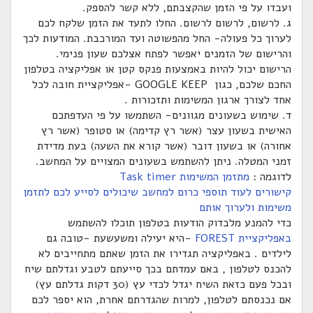
ועבדו על פי הזמן שהקצבתם, ללא קשר להספק.
ג. לרשום, לרשום לרשום. החלו לתעד את הזמן שלקח לכם
לערוך כל פעולה- החל מהפשוטה ועד המורכבת. המודעות לכך
והרישום של הזמנים יאפשר לפתח אצלכם שעון פנימי.
הרישום יכול להיות באמצעות פנקס קטן או אפליקציה בטלפון
החכם שלכם, כגון GOOGLE KEEP -אפליקציית חובה לכל
אחד לצורך ארגון המשימות ותזכורות .
ד. שימוש בשעונים מגוונים- השתמשו על פי העדפתכם
האישית בשעון עצר (אשר רץ קדימה) או סטופר (אשר רץ
אחורה) או בשעון דובר (אשר קורא את השעה) בעת מדידת
זמני המטלה. ניתן להשתמש בשעונים המצויים על המחשב.
לדוגמה :
מתזמן המשימות Task timer
קישורים לעוד תוספי כרום למחשב שיכולים לסייע לכם לתזמן
משימות ולערוך אותם
כדי להמנע מלבדוק הודעות בטלפון תוכלו להשתמש
באפליקציית FOREST
-היא יעילה ומשעשעת -טובה גם
לילדים . באפליקציה תגדירו את הזמן שאתם מתחייבים לא
להכנס לטלפון , באם עמדתם בכך סייעתם לטבע וגדלתם שיח
ובכל פעם כזאת השיח יגדל לכדי עץ (30 דקות גדלתם עץ)
אם נכנסתם לטלפון, למרות שהגדרתם אחרת, הוא יספר לכם