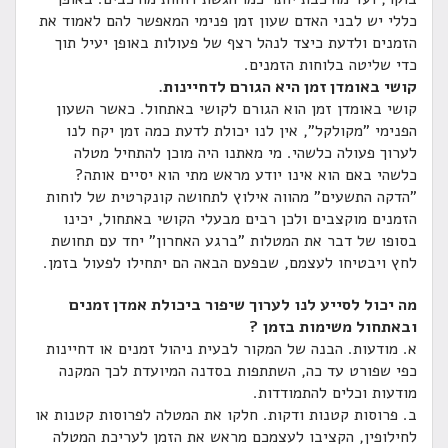
כללי יש לבני האדם שעון זמן פנימי המאפשר להם לאמוד את
הזמנים ולדעת כיצד לנהל רצף של פעולות באופן יעיל תוך
כדי שליטה בלוחות הזמנים.
קושי באומדן זמן היא הגורם לדחיינות.
קושי באומדן זמן הוא הגורם לקושי באתחול. כאשר השעון
הפנימי "מקולקל", אין לנו יכולת לדעת כמה זמן יקח לנו
לערוך פעולה כלשהי. מי מאתנו היה מוכן להתחיל מטלה
כלשהי באם הוא אינו יודע מראש מתי הוא יסיים אותה?
"הדקה התשעים" מהווה אילוץ לתחושה קונקרטית של לוחות
הזמנים מוקצבים ולכן רבים מבעלי הקושי באתחול, יכינו
בסופו של דבר את המטלות "ברגע האחרון" יחד עם תחושת
לחץ ויבטיחו לעצמם, שבפעם הבאה הם יתחילו לפעול בזמן.
מה יכול לסייע לנו לערוך שיפור ביכולת אמדן זמנים
ובאתחול משימות בזמן ?
א. מודעות. הבנה של המקור לבעית ניהול זמנים או דחיינות
כפי שפורט עד כה, השתתפות בסדנה המיועדת לכך המקנה
מודעות וכלים להתמודדות.
ב. פרוסות קטנות ודקות. חלקו את המטלה לפרוסות קטנות או
לחילופין, הקציבו לעצמכם מראש את הזמן לעריכת המטלה