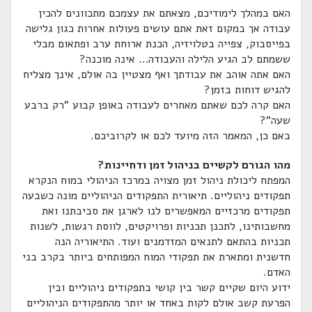
האם במהלך לימודיכם, מצאתם את עצמכם מתכוונים להכין
עבודה אך במקום זאת אתם עושים פעולות אחרות כגון גלישה
בפייסבוק, צפייה בטלויזיה, הכנת ארוחת ערב ופתאום מבלי
ששמתם לב הגיע הלילה והעבודה… אינה מוכנה?
האם אתה אוהב את עבודתך ואף מצטיין בה אולם, אינך מצליח
להגיש דוחות בזמן?
האם קרה לכם שאתם מאחרים לעבודה באופן קבוע "רק ברבע
שעה”?
באם כן, המאמר הזה מיועד לכם או לקרוביכם.
מהו הגורם לקשיים בניהול זמן ודחיינות?
המפתח ליכולת ניהול זמן מצויה במרכז הניהולי במוח הנקרא
תפקודים ניהוליים. תיאורית התפקודים הניהוליים מונה כשבעה
תפקודים מרכזיים המאפשרים לנו לארגן את סביבתנו ואת
מחשבותינו, לתכנן תכניות ופרויקטים, לווסת רגשות, לשנות
תכניות בהתאם לתנאים המזדמנים ועוד. התיאוריה הנה
חדשנית ומתארת את תפקודי המוח המפותחים ביותר בקרב בני
האדם.
ידוע היום שקיים קשר בין קושי בתפקודים ניהוליים ובין
הפרעת קשב אולם לקות באחד או יותר מהתפקודים הניהוליים