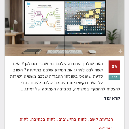
האם שולחן העבודה שלכם במחשב- מבולגן? האם
23
קשה לכם לארגן את המידע שלכם בתיקיות? חשוב
לדעת שעומס בשולחן העבודה שלכם משפיע ישירות
ינו
על הפרודוקטיביות והיכולת שלכם לעבוד. כדי
להצליח להתמקד במשימה, בסביבה העמוסה של ימינו,
…
קרא עוד
הפרעות קשב
,
לקות בחישובים
,
לקות בכתיבה
,
לקות
בקריאה