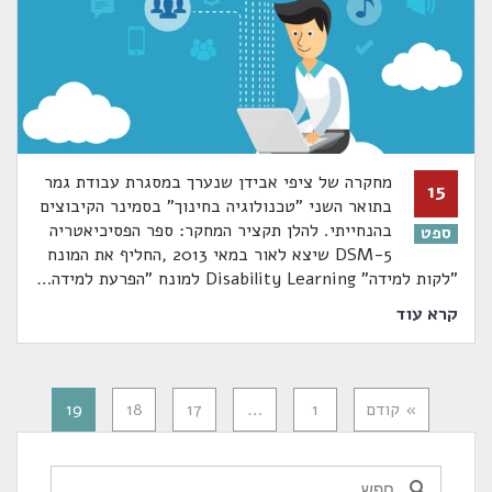
מחקרה של ציפי אבידן שנערך במסגרת עבודת גמר
15
בתואר השני "טכנולוגיה בחינוך" בסמינר הקיבוצים
בהנחייתי. להלן תקציר המחקר: ספר הפסיכיאטריה
ספט
5-DSM שיצא לאור במאי 2013 ,החליף את המונח
"לקות למידה" Disability Learning למונח "הפרעת למידה
…
קרא עוד
» קודם
1
…
17
18
19