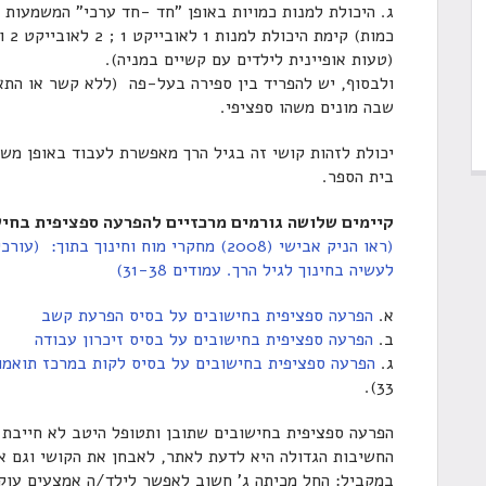
ג. היכולת למנות כמויות באופן "חד -חד ערכי" המשמעות 
כמו
(טעות אופיינית לילדים עם קשיים במניה).
שבה מונים משהו ספציפי.
יכולת לזהות קושי זה בגיל הרך מאפשרת לעבוד באופן מש
בית הספר.
קיימים שלושה גורמים מרכזיים להפרעה ספציפית בחי
(ראו הניק אבישי (2008) מחקרי מוח וחינוך 
לעשיה בחינוך לגיל הרך. עמודים 31-38)
א.
הפרעה ספציפית בחישובים על בסיס הפרעת קשב
ב.
הפרעה ספציפית בחישובים על בסיס זיכרון עבודה
ג.
הפרעה ספציפית בחישובים על בסיס לקות במרכז תואמות
33).
הפרעה ספציפית בחישובים שתובן ותטופל היטב לא חייבת 
החשיבות הגדולה היא לדעת לאתר, לאבחן את הקושי וגם את
במקביל:
החל מכיתה ג' חשוב לאפשר לילד/ה אמצעים עוקפי