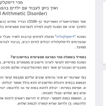
מהי דיסקלקו
ואיך ניתן לעבוד עם ילדים בהפ
(Developmental Arithmetic Disorder)
ולפיכך שינו את המונח לקות למידה להפרעות ספציפיות בל
המונח
"דיסקלקוליה"
מועלה לעיתים קרובות לאויר מבלי ש
שהגורמים לדיסלקלוליה יכולים להיות רבים, בניגוד לגורמ
ממוקד.
נתחיל בשאלה מהי הפרעה ספציפית בחישובים?
המונח מתייחס לקושי לערוך חישובים מתמטיים בסיסיים, כמו
מתבגרים ומבוגרים אשר רמת האינטליגנציה שלהם תקינה לח
כפי שצינתי יש סוגי גורמים שונים עליהם מתבסס קושי ז
הנמצא בבסיס היכולת החישובית והוא כולל מספר יכולות:
א. תפיסת כמויות- יכולת
שיש כאן שלוש-מבלי למנות).
ב. התאמת כמות למספר-יכולת זו דורשת ראשית לזהות את 
(לדוגמה: 3) ולדעת שהיא קשורה לכמות שלוש.