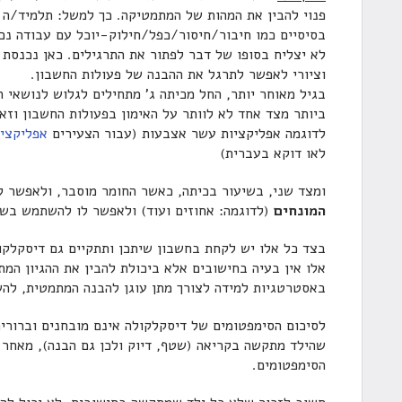
פנוי להבין את המהות של המתמטיקה. כך למשל: תלמיד/ה 
בסיסיים כמו חיבור/חיסור/כפל/חילוק-יוכל עם עבודה נכ
לא יצליח בסופו של דבר לפתור את התרגילים. כאן נכנסת ע
וציורי לאפשר לתרגל את ההבנה של פעולות החשבון.
בגיל מאוחר יותר, החל מכיתה ג' מתחילים לגלוש לנושאי 
ביותר מצד אחד לא לוותר על האימון בפעולות החשבון וזא
לדוגמה אפליקציות עשר אצבעות (עבור הצעירים
אפליקצי
לאו דוקא בעברית)
ומצד שני, בשיעור בכיתה, כאשר החומר מוסבר, ולאפשר 
המונחים
(לדוגמה: אחוזים ועוד) ולאפשר לו להשתמש בשי
בצד כל אלו יש לקחת בחשבון שיתכן ותתקיים גם דיסקלקו
אלו אין בעיה בחישובים אלא ביכולת להבין את ההגיון המ
באסטרטגיות למידה לצורך מתן עוגן להבנה המתמטית, להש
לסיכום הסימפטומים של דיסקלקולה אינם מובחנים וברורים 
שהילד מתקשה בקריאה (שטף, דיוק ולכן גם הבנה), מאחר ו
הסימפטומים.