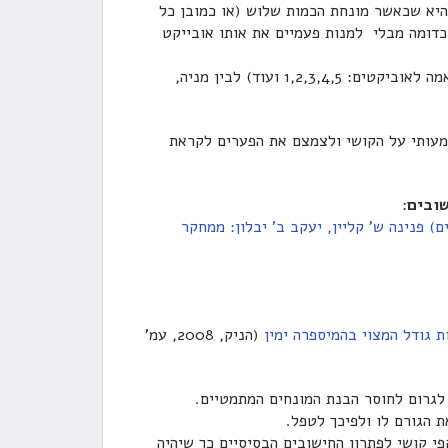
היא שכאשר מונחת הכמות שלוש (או כמובן כל
ת) קימת היכולת למנות 1 לאובייקט 1 ; 2 לאובייקט 2 וכדומה מבלי למנות פעמיים את אותו אובייקט
ולבסוף, יש להפריד בין ספירה בעל-פה (ללא קשר או התאמה לאוביקטים: 1,2,3,4,5 ועוד) לבין מניה,
מעותי על הקושי ולצמצם את הפערים לקראת
שובים
:
בתוך: (עורכים) פנינה ש' קליין, יעקב ב' יבלון: ממחקר
 גודל המצוי בהמיספרה ימין
(הניק, 2008, עמ'
לגרום לחוסר הבנת המונחים המתמטיים.
 הגורם לו ולפיכך לטפל.
 קושי לפתרון החישובים הבסיסיים כך שיהיה