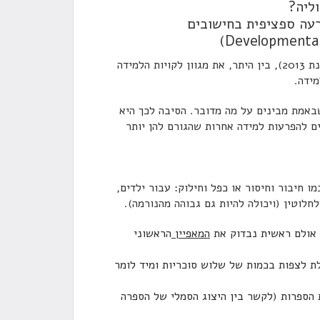
ליה?
רעה ספציפית בחישובים
ספר הפסיכיאטריה האמריקאי (DSM-5) הגדיר מחדש (בשנת 2013), בין היתר, את מגוון לקויות הלמידה
מידה
.
באמת מבינים על מה מדובר. הסיבה לכך היא
ים להפרעות למידה אחרות שהגורם להן יותר
 חיבור וחיסור או כפל וחילוק: עבור ילדים,
לוטין (ויכולה להיות גם גבוהה מהנורמה).
ה אולם ראשית נבדוק את
המאפיין
הראשוני
 לזהות כמות עד 10 (לדוגמה: יכולת לצפות בכמות של שלוש סוכריות ומיד לומר
הספרות (לקשר בין היצוג הסמלי של הספרה