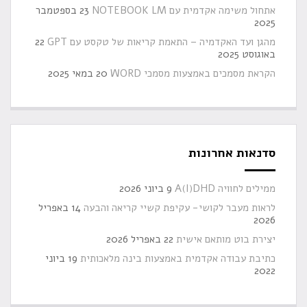
ול משימה אקדמית עם NOTEBOOK LM
23 בספטמבר
20
גן ועד האקדמיה – התאמת קריאות של טקסט עם GPT
22
גוסט 2025
ראת מסמכים באמצעות מסמכי WORD
20 במאי 2025
נאות אחרונות
לים לחוויה A(I)DHD
9 ביוני 2026
אות מעבר לקושי- עקיפת קשיי קריאה והבעה
14 באפריל
20
ירת בוט מותאם אישית
22 באפריל 2026
יבת עבודה אקדמית באמצעות בינה מלאכותית
19 ביוני
20