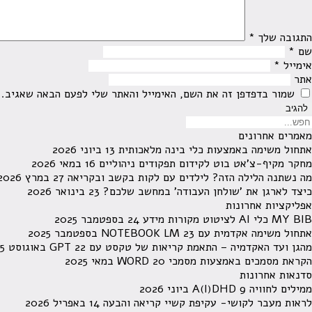
התגובה שלך
*
שם
*
אימייל
*
אתר
שמור בדפדפן זה את השם, האימייל והאתר שלי לפעם הבאה שאגיב.
מאמרים אחרונים
אתחול משימה באמצעות כלי בינה מלאכותית
13 ביוני 2026
מחקר מקיף-צ'אט בוט לקידום תפקודים ניהוליים
16 במאי 2026
מה נשתנה הלילה הזה? לילדים עם לקות בקשב ובקריאה
27 במרץ 2026
כיצד לארגן את 'שולחן העבודה' במחשב שלכם?
23 בינואר 2026
אפליקציות אחרונות
MY BIB כלי AI לציטוט מקורות מידע
24 בספטמבר 2025
אתחול משימה אקדמית עם NOTEBOOK LM
23 בספטמבר 2025
מהגן ועד האקדמיה – התאמת קריאות של טקסט עם GPT
22 באוגוסט 2025
הקראת מסמכים באמצעות מסמכי WORD
20 במאי 2025
סדנאות אחרונות
ממילים לחוויה A(I)DHD
9 ביוני 2026
לראות מעבר לקושי- עקיפת קשיי קריאה והבעה
14 באפריל 2026