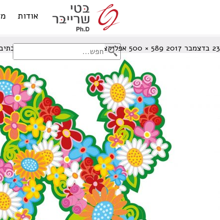
אלף
אודות
מד
23 בדצמבר 2017
589 × 500
אפליקציות אִימּוּן לרְכִישַׁת הַקְּרִיאָה והכתיב