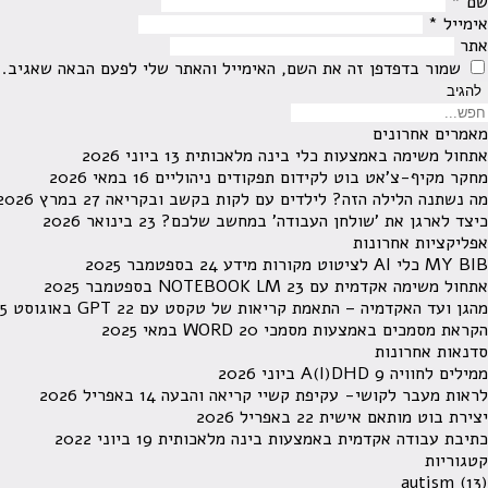
שם
*
אימייל
*
אתר
שמור בדפדפן זה את השם, האימייל והאתר שלי לפעם הבאה שאגיב.
מאמרים אחרונים
אתחול משימה באמצעות כלי בינה מלאכותית
13 ביוני 2026
מחקר מקיף-צ'אט בוט לקידום תפקודים ניהוליים
16 במאי 2026
מה נשתנה הלילה הזה? לילדים עם לקות בקשב ובקריאה
27 במרץ 2026
כיצד לארגן את 'שולחן העבודה' במחשב שלכם?
23 בינואר 2026
אפליקציות אחרונות
MY BIB כלי AI לציטוט מקורות מידע
24 בספטמבר 2025
אתחול משימה אקדמית עם NOTEBOOK LM
23 בספטמבר 2025
מהגן ועד האקדמיה – התאמת קריאות של טקסט עם GPT
22 באוגוסט 2025
הקראת מסמכים באמצעות מסמכי WORD
20 במאי 2025
סדנאות אחרונות
ממילים לחוויה A(I)DHD
9 ביוני 2026
לראות מעבר לקושי- עקיפת קשיי קריאה והבעה
14 באפריל 2026
יצירת בוט מותאם אישית
22 באפריל 2026
כתיבת עבודה אקדמית באמצעות בינה מלאכותית
19 ביוני 2022
קטגוריות
autism
(13)