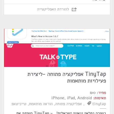
להורדת האפליקצייה
TinyTap אפליקציה פתוחה -ליצירת
פעילויות מותאמות
מחיר:
0
₪
תאימות:
iPhone, iPad, Android
tinytap
אפליקציה פתוחה
הוראה מותאמת
טייניטאפ
בשורה נפלאה וגאווה ישראלית! – TinyTap השיקה את