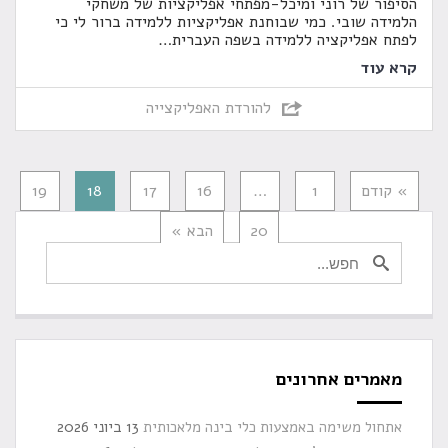
הסיפור של רוני ומיכל-מפתחי אפליקציות של משחקי
הלמידה שובי. כמי שבוחנת אפליקציות ללמידה ברור לי כי
לפתח אפליקציה ללמידה בשפה העברית
…
קרא עוד
להורדת האפליקצייה
» קודם
1
…
16
17
18
19
20
הבא »
מאמרים אחרונים
אתחול משימה באמצעות כלי בינה מלאכותית
13 ביוני 2026