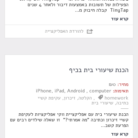
הפעילות של תשובות באמצעות דיבור ולאחר 4 שנים
TinyTap קבלה חיבוק מ
…
קרא עוד
להורדת האפליקצייה
הכנת שיעורי בית בכיף
מחיר:
0
₪
תאימות:
iPhone, iPad, Android , computer
homework
הקלטה
זיכרון
עקיפת קשיי
כתיבה
שיעורי בית
הכנת שיעורי בית עם אפליקציית ווקי אפליקציות לעקיפת
קשיי זיכרון וכתיבה "מה אמרתי?" זו שאלה שילדים רבים עם
הפרעת קשב
…
קרא עוד