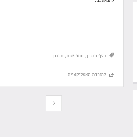
להנאתכם.
רצף תכנון
תחפושות
תכנון
להורדת האפליקצייה