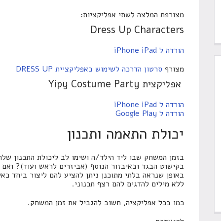
מצורפת המלצה לשתי אפליקציות:
Dress Up Characters
הורדה ל iPhone iPad
מצורף
סרטון הדרכה לשימוש באפליקציית DRESS UP
אפליקצית Yipy Costume Party
הורדה ל iPhone iPad
הורדה ל Google Play
יכולת התאמה ותכנון
בזמן המשחק שבו ליד הילד/ה ושימו לב ליכולת התכנון שלה
בקישוט הבגד ובאיבזור הנוסף (אביזרים לראש ועוד)? ואם 
באופן שנראה בלתי מתוכנן ניתן להציע להם ליצור ביחד כאש
ללא מילים להדגים להם רצף תכנוני.
כמו בכל אפליקציה, חשוב להגביל את זמן המשחק.