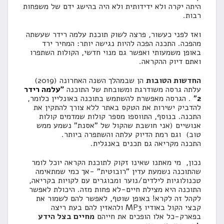
היתה יקרה ולא ידידותית ולא היה בהישג ידם של משפחות
רבות.
ואז לפני כעשור, פרצה לשוק תוכנת עלמה רידר שעשתה
מהפכה. התכנה הפכה להיות נגישה יותר: המחיר ירד
באופן משמעותי ואפשר גם מנוי חדשי, הקולות השתפרו
ואתם דיוק ההקראה.
החדשות הטובות
הן שבמהלך השנה האחרונה (2019)
עלתה גרסה משודרגת ומשובחת של התוכנה
"עלמה רידר
2
"
. הגרסה מאפשרת להשתמש בתוכנה באונליין כלומר,
להדביק ישירות את הטקס באתר ללא צורך להתקין את
התכנה. בנוסף, התווספו מספר קולות שמדמים קולות
אנושיים (אני חושבת שהקול של "אסנת" נשמע ממש
טוב) וגם רמת הדיוק עלתה והשתפרה ביותר.
התכנה מקריאה גם תכנים באנגלית.
נכון, מי מאתנו שאינו זקוק לתוכנת הקראה יוכל לומר
שהתוכנה נשמעת עדין "רובוטית" -אך כמי שמתאימה
טכנולוגיות לילדים/נוער ומבוגרים עם לקויות בקריאה,
התוכנה היא מצילת חיים-לא פחות מזה. היכולת לאפשר
לקהל זה לקרא! באופן שוטף, לאפשר להם לשמור את
קבצי הקול באודיו MP3 ולהאזין להם בעת ריצה
בפארק-כל אלו הופכים את חייהם
מחיים בצל הידע