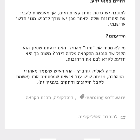
לחיים צמאי ידע.
לתוכנה יש גרסת נסיון קצרת חיים, אך מאפשרת להבין
את היתרונות שלה. לאחר מכן יש צורך לרכוש מנוי חדשי
או שנתי.
הידעתם?
מי לא מכיר את "סיון" מהוויז. האם ידעתם שסיון הוא
הקול של תוכנת ההקראה עלמה רידר? משום כך היא
יודעת לקרא לכם את הרחובות.
תודה לאליק גורביץ -הוא האיש שעומד מאחורי
המהפכה, מניחה שיש עוד אנשים שמפתחים אתו (אשמח
לקבל תיקונים ודיוקים בעניין זה).
rearding software
דיסלקציה
תכנת הקראה
להורדת האפליקצייה