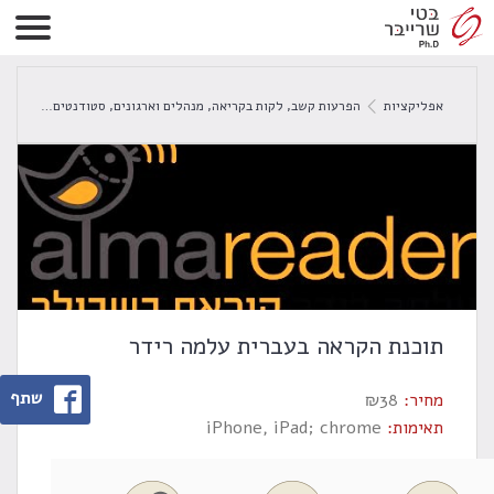
אפליקציות
הפרעות קשב
,
לקות בקריאה
,
מנהלים וארגונים
,
סטודנטים
תוכנת
תוכנת הקראה בעברית עלמה רידר
שתף
מחיר:
38
₪
תאימות:
iPhone, iPad; chrome