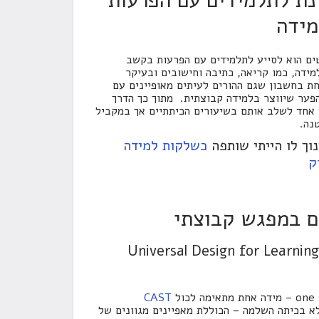
נת לתלמידים עם הפרעות
מידה
ים הוא לסייע לתלמידים עם הפרעות בקשב
ידה, כמו קריאה, כתיבה וחישובים ובעיקר
ת בחשבון שגם ההורים לעיתים מאופיינים עם
הפער שיווצר בלמידה קבוצתית. מתוך כך הדרך
 אחד לשלב אותם בשיעורים הכיתתיים אך במקביל
נה.
וך לו הייתי שותפה
כשלקות למידה
ק
ם במפגש קבוצתי
Universal Design for Learnin
CAST
א בכיתה השלמה – הכוללת מאפיינים מגוונים של