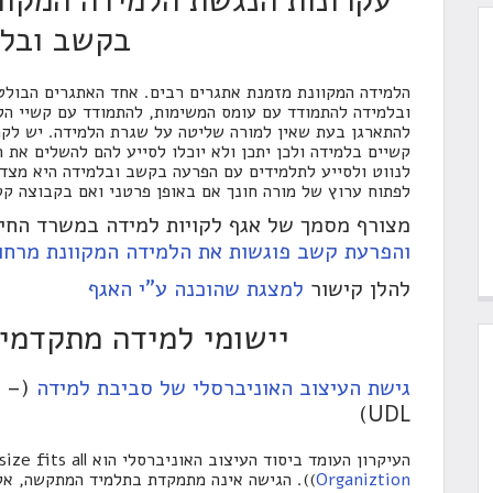
עקרונות הנגשת הלמידה המקוו
בקשב ובל
הלמידה המקוונת מזמנת אתגרים רבים. אחד האתגרים הבולט
ובלמידה להתמודד עם עומס המשימות, להתמודד עם קשיי הלמ
להתארגן בעת שאין למורה שליטה על שגרת הלמידה. יש לקח
קשיים בלמידה ולכן יתכן ולא יוכלו לסייע להם להשלים את 
לנווט ולסייע לתלמידים עם הפרעה בקשב ובלמידה היא מצד
לפתוח ערוץ של מורה חונך אם באופן פרטני ואם בקבוצה קט
מצורף מסמך של אגף לקויות למידה במשרד החינ
והפרעת קשב פוגשות את הלמידה המקוונת מרחו
להלן קישור
למצגת שהוכנה ע"י האגף
יישומי למידה מתקדמי
גישת העיצוב האוניברסלי של סביבת למידה
(
g –
)
UDL
העיקרון העומד ביסוד העיצוב האוניברסלי הוא one size fits all – מידה אחת מתאימה לכול
Organiztion
)). הגישה אינה מתמקדת בתלמיד המתקשה, אל