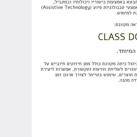
בטא באמצעות כישוריו ויכולותיו ובמקביל,
לעקוף את קשיי הלמידה שלו. שימוש בטכנולוגיות בחינוך ואמצעי טכנולוגיות סיוע (Assistive Technology)
ת למימוש.
אה מקוונת:
CLASS D
המיוחד.
מגוון אפשרויות לניהול כיתה מקוונת כולל מתן חיזוקים חיוביים על
ההורים לשליחת הודעות ותקשורת, אפשרות ליצירת
 תוצרים, שימוש בטיימר לצורך ארגון זמן
דה מהנה.