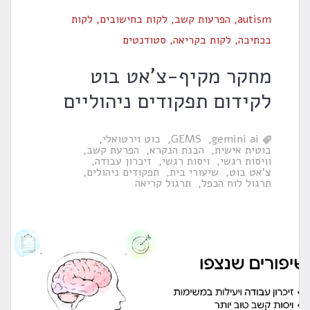
autism
,
הפרעות קשב
,
לקות בחישובים
,
לקות
בכתיבה
,
לקות בקריאה
,
סטודנטים
מחקר מקיף-צ'אט בוט
לקידום תפקודים ניהוליים
gemini ai
GEMS
בוט וירטואלי
בוטית אישית
הבנת הנקרא
הפרעת קשב
וויסות רגשי
ויסות רגשי
זיכרון עבודה
צ'אט בוט
שיעורי בית
תפקודים ניהולים
תרגול לוח הכפל
תרגול קריאה