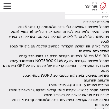
לא נמצאו תוצאות תחת קטגוריה זו.
מחפש משהו מסויים? השתמש בחיפוש
מאמרים אחרונים
אתחול משימה באמצעות כלי בינה מלאכותית
13 ביוני 2026
מחקר מקיף-צ'אט בוט לקידום תפקודים ניהוליים
16 במאי 2026
מה נשתנה הלילה הזה? לילדים עם לקות בקשב ובקריאה
27 במרץ
2026
כיצד לארגן את 'שולחן העבודה' במחשב שלכם?
23 בינואר 2026
אפליקציות אחרונות
MY BIB כלי AI לציטוט מקורות מידע
24 בספטמבר 2025
אתחול משימה אקדמית עם NOTEBOOK LM
23 בספטמבר 2025
מהגן ועד האקדמיה – התאמת קריאות של טקסט עם GPT
22 באוגוסט
2025
הקראת מסמכים באמצעות מסמכי WORD
20 במאי 2025
סדנאות אחרונות
ממילים לחוויה A(I)DHD
9 ביוני 2026
לראות מעבר לקושי- עקיפת קשיי קריאה והבעה
14 באפריל 2026
יצירת בוט מותאם אישית
22 באפריל 2026
כתיבת עבודה אקדמית באמצעות בינה מלאכותית
19 ביוני 2022
קטגוריות