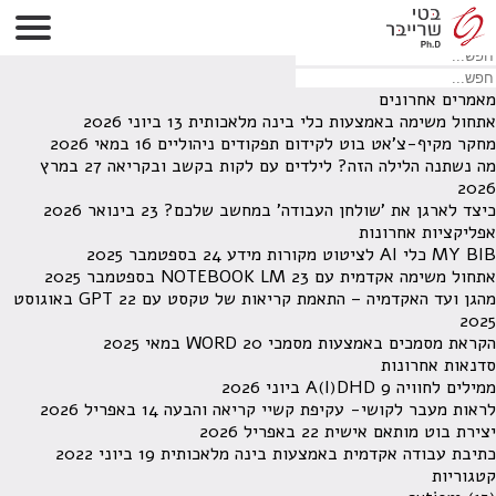
לא נמצאו תוצאות תחת קטגוריה זו.
מחפש משהו מסויים? השתמש בחיפוש
מאמרים אחרונים
אתחול משימה באמצעות כלי בינה מלאכותית
13 ביוני 2026
מחקר מקיף-צ'אט בוט לקידום תפקודים ניהוליים
16 במאי 2026
מה נשתנה הלילה הזה? לילדים עם לקות בקשב ובקריאה
27 במרץ
2026
כיצד לארגן את 'שולחן העבודה' במחשב שלכם?
23 בינואר 2026
אפליקציות אחרונות
MY BIB כלי AI לציטוט מקורות מידע
24 בספטמבר 2025
אתחול משימה אקדמית עם NOTEBOOK LM
23 בספטמבר 2025
מהגן ועד האקדמיה – התאמת קריאות של טקסט עם GPT
22 באוגוסט
2025
הקראת מסמכים באמצעות מסמכי WORD
20 במאי 2025
סדנאות אחרונות
ממילים לחוויה A(I)DHD
9 ביוני 2026
לראות מעבר לקושי- עקיפת קשיי קריאה והבעה
14 באפריל 2026
יצירת בוט מותאם אישית
22 באפריל 2026
כתיבת עבודה אקדמית באמצעות בינה מלאכותית
19 ביוני 2022
קטגוריות