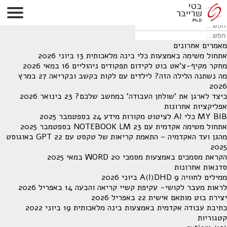
לא נמצאו תוצאות תחת קטגוריה זו.
מחפש משהו מסויים? השתמש בחיפוש
מאמרים אחרונים
אתחול משימה באמצעות כלי בינה מלאכותית
13 ביוני 2026
מחקר מקיף-צ'אט בוט לקידום תפקודים ניהוליים
16 במאי 2026
מה נשתנה הלילה הזה? לילדים עם לקות בקשב ובקריאה
27 במרץ
2026
כיצד לארגן את 'שולחן העבודה' במחשב שלכם?
23 בינואר 2026
אפליקציות אחרונות
MY BIB כלי AI לציטוט מקורות מידע
24 בספטמבר 2025
אתחול משימה אקדמית עם NOTEBOOK LM
23 בספטמבר 2025
מהגן ועד האקדמיה – התאמת קריאות של טקסט עם GPT
22 באוגוסט
2025
הקראת מסמכים באמצעות מסמכי WORD
20 במאי 2025
סדנאות אחרונות
ממילים לחוויה A(I)DHD
9 ביוני 2026
לראות מעבר לקושי- עקיפת קשיי קריאה והבעה
14 באפריל 2026
יצירת בוט מותאם אישית
22 באפריל 2026
כתיבת עבודה אקדמית באמצעות בינה מלאכותית
19 ביוני 2022
קטגוריות