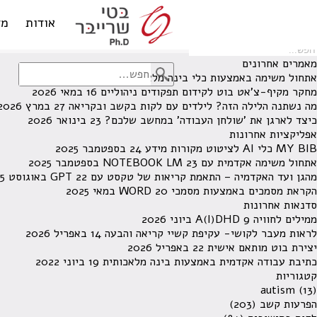
לא נמצאו תוצאות תחת קטגוריה זו.
מחפש משהו מסויים? השתמש בחיפוש
אודות
מד
מאמרים אחרונים
אתחול משימה באמצעות כלי בינה מלאכותית
13 ביוני 2026
מחקר מקיף-צ'אט בוט לקידום תפקודים ניהוליים
16 במאי 2026
מה נשתנה הלילה הזה? לילדים עם לקות בקשב ובקריאה
27 במרץ 2026
כיצד לארגן את 'שולחן העבודה' במחשב שלכם?
23 בינואר 2026
אפליקציות אחרונות
MY BIB כלי AI לציטוט מקורות מידע
24 בספטמבר 2025
אתחול משימה אקדמית עם NOTEBOOK LM
23 בספטמבר 2025
מהגן ועד האקדמיה – התאמת קריאות של טקסט עם GPT
22 באוגוסט 2025
הקראת מסמכים באמצעות מסמכי WORD
20 במאי 2025
סדנאות אחרונות
ממילים לחוויה A(I)DHD
9 ביוני 2026
לראות מעבר לקושי- עקיפת קשיי קריאה והבעה
14 באפריל 2026
יצירת בוט מותאם אישית
22 באפריל 2026
כתיבת עבודה אקדמית באמצעות בינה מלאכותית
19 ביוני 2022
קטגוריות
autism
(13)
הפרעות קשב
(203)