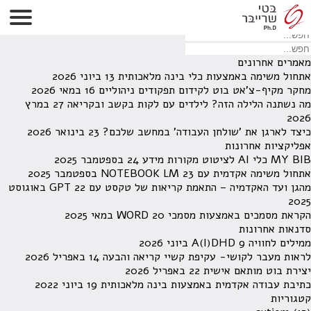
לא נמצאו תוצאות תחת קטגוריה זו.
מחפש משהו מסויים? השתמש בחיפוש
מאמרים אחרונים
אתחול משימה באמצעות כלי בינה מלאכותית
13 ביוני 2026
מחקר מקיף-צ'אט בוט לקידום תפקודים ניהוליים
16 במאי 2026
מה נשתנה הלילה הזה? לילדים עם לקות בקשב ובקריאה
27 במרץ
2026
כיצד לארגן את 'שולחן העבודה' במחשב שלכם?
23 בינואר 2026
אפליקציות אחרונות
MY BIB כלי AI לציטוט מקורות מידע
24 בספטמבר 2025
אתחול משימה אקדמית עם NOTEBOOK LM
23 בספטמבר 2025
מהגן ועד האקדמיה – התאמת קריאות של טקסט עם GPT
22 באוגוסט
2025
הקראת מסמכים באמצעות מסמכי WORD
20 במאי 2025
סדנאות אחרונות
ממילים לחוויה A(I)DHD
9 ביוני 2026
לראות מעבר לקושי- עקיפת קשיי קריאה והבעה
14 באפריל 2026
יצירת בוט מותאם אישית
22 באפריל 2026
כתיבת עבודה אקדמית באמצעות בינה מלאכותית
19 ביוני 2022
קטגוריות