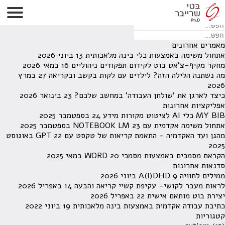
לא נמצאו תוצאות תחת קטגוריה זו.
מחפש משהו מסויים? השתמש בחיפוש
מאמרים אחרונים
אתחול משימה באמצעות כלי בינה מלאכותית
13 ביוני 2026
מחקר מקיף-צ'אט בוט לקידום תפקודים ניהוליים
16 במאי 2026
מה נשתנה הלילה הזה? לילדים עם לקות בקשב ובקריאה
27 במרץ
2026
כיצד לארגן את 'שולחן העבודה' במחשב שלכם?
23 בינואר 2026
אפליקציות אחרונות
MY BIB כלי AI לציטוט מקורות מידע
24 בספטמבר 2025
אתחול משימה אקדמית עם NOTEBOOK LM
23 בספטמבר 2025
מהגן ועד האקדמיה – התאמת קריאות של טקסט עם GPT
22 באוגוסט
2025
הקראת מסמכים באמצעות מסמכי WORD
20 במאי 2025
סדנאות אחרונות
ממילים לחוויה A(I)DHD
9 ביוני 2026
לראות מעבר לקושי- עקיפת קשיי קריאה והבעה
14 באפריל 2026
יצירת בוט מותאם אישית
22 באפריל 2026
כתיבת עבודה אקדמית באמצעות בינה מלאכותית
19 ביוני 2022
קטגוריות