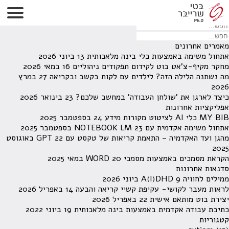
לא נמצאו תוצאות תחת קטגוריה זו.
מחפש משהו מסויים? השתמש בחיפוש
מאמרים אחרונים
אתחול משימה באמצעות כלי בינה מלאכותית
13 ביוני 2026
מחקר מקיף-צ'אט בוט לקידום תפקודים ניהוליים
16 במאי 2026
מה נשתנה הלילה הזה? לילדים עם לקות בקשב ובקריאה
27 במרץ
2026
כיצד לארגן את 'שולחן העבודה' במחשב שלכם?
23 בינואר 2026
אפליקציות אחרונות
MY BIB כלי AI לציטוט מקורות מידע
24 בספטמבר 2025
אתחול משימה אקדמית עם NOTEBOOK LM
23 בספטמבר 2025
מהגן ועד האקדמיה – התאמת קריאות של טקסט עם GPT
22 באוגוסט
2025
הקראת מסמכים באמצעות מסמכי WORD
20 במאי 2025
סדנאות אחרונות
ממילים לחוויה A(I)DHD
9 ביוני 2026
לראות מעבר לקושי- עקיפת קשיי קריאה והבעה
14 באפריל 2026
יצירת בוט מותאם אישית
22 באפריל 2026
כתיבת עבודה אקדמית באמצעות בינה מלאכותית
19 ביוני 2022
קטגוריות