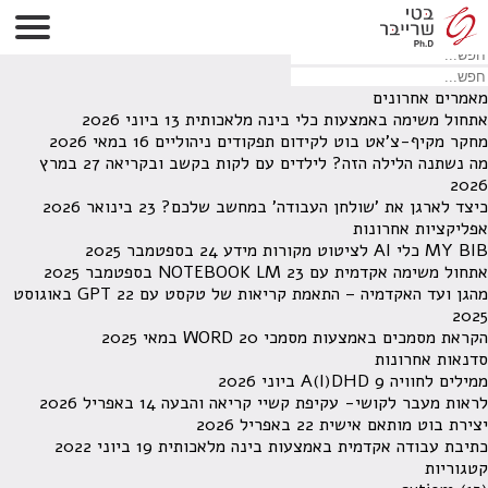
לא נמצאו תוצאות תחת קטגוריה זו.
מחפש משהו מסויים? השתמש בחיפוש
מאמרים אחרונים
אתחול משימה באמצעות כלי בינה מלאכותית
13 ביוני 2026
מחקר מקיף-צ'אט בוט לקידום תפקודים ניהוליים
16 במאי 2026
מה נשתנה הלילה הזה? לילדים עם לקות בקשב ובקריאה
27 במרץ
2026
כיצד לארגן את 'שולחן העבודה' במחשב שלכם?
23 בינואר 2026
אפליקציות אחרונות
MY BIB כלי AI לציטוט מקורות מידע
24 בספטמבר 2025
אתחול משימה אקדמית עם NOTEBOOK LM
23 בספטמבר 2025
מהגן ועד האקדמיה – התאמת קריאות של טקסט עם GPT
22 באוגוסט
2025
הקראת מסמכים באמצעות מסמכי WORD
20 במאי 2025
סדנאות אחרונות
ממילים לחוויה A(I)DHD
9 ביוני 2026
לראות מעבר לקושי- עקיפת קשיי קריאה והבעה
14 באפריל 2026
יצירת בוט מותאם אישית
22 באפריל 2026
כתיבת עבודה אקדמית באמצעות בינה מלאכותית
19 ביוני 2022
קטגוריות