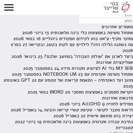
לא נמצאו תוצאות תחת קטגוריה זו.
מחפש משהו מסויים? השתמש בחיפוש
מאמרים אחרונים
אתחול משימה באמצעות כלי בינה מלאכותית
13 ביוני 2026
מחקר מקיף-צ'אט בוט לקידום תפקודים ניהוליים
16 במאי 2026
מה נשתנה הלילה הזה? לילדים עם לקות בקשב ובקריאה
27 במרץ
2026
כיצד לארגן את 'שולחן העבודה' במחשב שלכם?
23 בינואר 2026
אפליקציות אחרונות
MY BIB כלי AI לציטוט מקורות מידע
24 בספטמבר 2025
אתחול משימה אקדמית עם NOTEBOOK LM
23 בספטמבר 2025
מהגן ועד האקדמיה – התאמת קריאות של טקסט עם GPT
22 באוגוסט
2025
הקראת מסמכים באמצעות מסמכי WORD
20 במאי 2025
סדנאות אחרונות
ממילים לחוויה A(I)DHD
9 ביוני 2026
לראות מעבר לקושי- עקיפת קשיי קריאה והבעה
14 באפריל 2026
יצירת בוט מותאם אישית
22 באפריל 2026
כתיבת עבודה אקדמית באמצעות בינה מלאכותית
19 ביוני 2022
קטגוריות